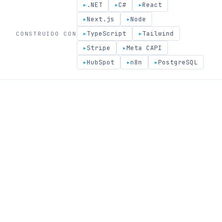
▸
.NET
▸
C#
▸
React
▸
Next.js
▸
Node
▸
TypeScript
▸
Tailwind
CONSTRUIDO CON
▸
Stripe
▸
Meta CAPI
▸
HubSpot
▸
n8n
▸
PostgreSQL